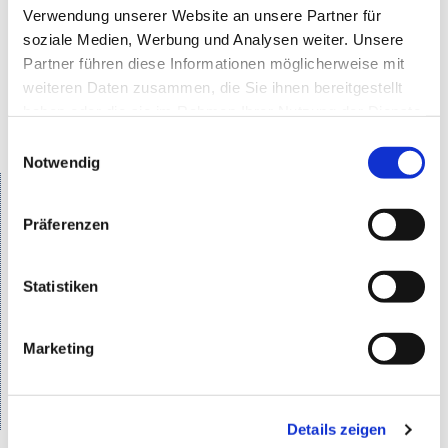
Somfy Technik alle Möglichkeiten bietet.
Verwendung unserer Website an unsere Partner für
soziale Medien, Werbung und Analysen weiter. Unsere
Durch unsere individuellen Ausführungen wird jedes
Partner führen diese Informationen möglicherweise mit
Dach zu einem Unikat. Gerne kommen wir bei Ihnen
weiteren Daten zusammen, die Sie ihnen bereitgestellt
haben oder die sie im Rahmen Ihrer Nutzung der Dienste
vorbei und beraten Sie vor Ort.
gesammelt haben.
Einwilligungsauswahl
Notwendig
Wir fertigen folgende
Überdachungen nach Maß:
Präferenzen
Carports
Statistiken
Balkonüberdachungen
Vordächer
Marketing
Terrassenüberdachungen (auch mit
Sonnenschutz)
Details zeigen