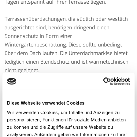
Tagen entspannt auf Ihrer Terrasse liegen.
Terrassenüberdachungen, die südlich oder westlich
ausgerichtet sind, benötigen dringend einen
Sonnenschutz in Form einer
Wintergartenbeschattung. Diese sollte unbedingt
über dem Dach laufen. Die Unterdachmarkise bietet
lediglich einen Blendschutz und ist wärmetechnisch
nicht geeignet.
Als zusätzliche Ausstattung kann ein Sonnenschutz
an einer vorderen oder seitlichen Seite des Daches
Diese Webseite verwendet Cookies
angebracht werden.
Wir verwenden Cookies, um Inhalte und Anzeigen zu
personalisieren, Funktionen für soziale Medien anbieten
Weitere Optionen sind ein LED Lichtpaket oder
zu können und die Zugriffe auf unsere Website zu
Heizstrahler, für deren Steuerung die intelligente
analysieren. Außerdem geben wir Informationen zu Ihrer